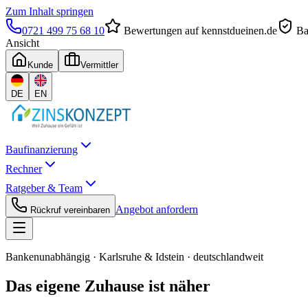
Zum Inhalt springen
0721 499 75 68 10
Bewertungen auf kennstdueinen.de
Ba
Ansicht
Kunde
Vermittler
DE
EN
Baufinanzierung
Rechner
Ratgeber & Team
Angebot anfordern
Rückruf vereinbaren
Bankenunabhängig
·
Karlsruhe & Idstein
·
deutschlandweit
Das eigene
Zuhause ist
näher