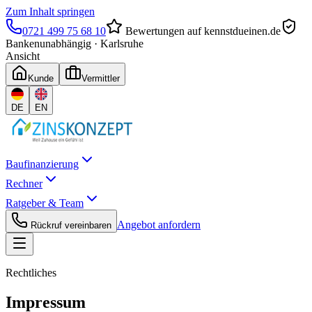
Zum Inhalt springen
0721 499 75 68 10
Bewertungen auf kennstdueinen.de
Bankenunabhängig
·
Karlsruhe
Ansicht
Kunde
Vermittler
DE
EN
Baufinanzierung
Rechner
Ratgeber & Team
Angebot anfordern
Rückruf vereinbaren
Rechtliches
Impressum